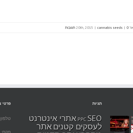
20th, 20
0 תגובות
|
cannabis seeds
|
תגיות
פרטי צ
SEO
אתרי אינטרנט
טלפון: 02027700
PPC
אתר
לעסקים קטנים
פקס: 077-4447976