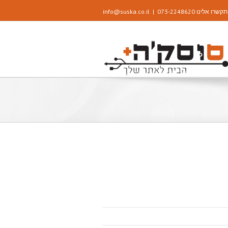
שרו אלינו 073-2248620
|
info@suska.co.il