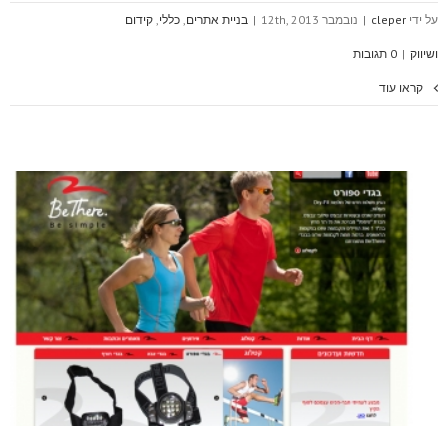
על ידי
cleper
|
נובמבר 12th, 2013
|
בניית אתרים
,
כללי
,
קידום
ושיווק
|
0 תגובות
קראו עוד