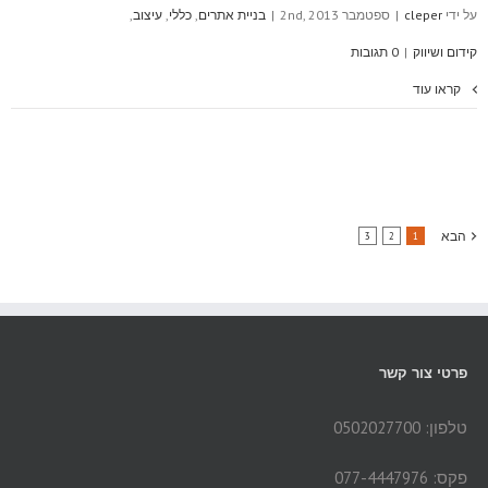
על ידי
cleper
|
ספטמבר 2nd, 2013
|
בניית אתרים
,
כללי
,
עיצוב
,
קידום ושיווק
|
0 תגובות
קראו עוד
הבא
3
2
1
פרטי צור קשר
טלפון: 0502027700
פקס: 077-4447976