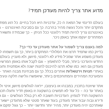
מדוע אתר צריך להיות מעודכן תמיד?
בעולם הדינמי של המאה ה-21, עדכניות היא הכל בחיים
מתקדם יותר והכל נעשה מהיר בהרבה. כך גם בסביבת האינטרנט – מי
באינטרנט צריך להיות תמיד רלוונטי ככל הניתן – כך שבמידה ותשאיר 
המתחרים יעקפו אותך באופן ניכר.
למה בעצם צריך לשמור על אתר מעודכן עד כדי כך?
בדיוק כמו שתמיד תרצו את הסלולרי המתקדם ביותר, כך גם תשמחו ל
מעודכן משמע אתר שמכיל מידע לא רלוונטי, מיושן, ולא מעניין. בעולם
החדש והעדכני ביותר, מבלי להתאמץ – וגם לקבל אותו באופן המרשים 
מעודכן גם הוא: כמו שלא תרצו להיכנס לחנות ישנה ולא אסתטית ותעד
באתרי
חנויות וירטואליות
ואתרים בכלל. כך גם מבחינת מבנה האתר –
והמערכת המהירים והמתוחכמים ביותר, שיאפשרו גלישה חלקה ונעימה
אתר שיוזנח בתכניו, במבנהו או בעיצובו, ייראה לגולשים מיושן, איטי 
באתר עד כה – כל עוד לא תמשיכו בהשקעה זו באופן תדיר ותעלו תכנ
ההשקעה תרד לטמיון. העדכניות חשובה לא רק בגלל הגולשים – גם גוגל
ודירוג גבוה עבור אתר מעודכן, בעוד שאתר סטטי שלא מתעדכן יישאר
שאתרכם יהיה מעודכן יותר, מהיר יותר וחדשני יותר – כך גוגל ימקם או