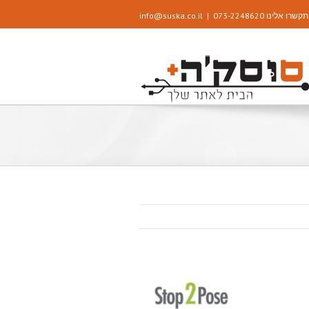
שרו אלינו 073-2248620
|
info@suska.co.il