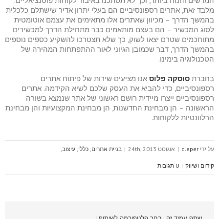
המרשים והנוח ביותר, וכך לא תסתכנו באיבוד לקוחות פוטנציאליים.
מלבד זאת, אתרים רספונסיביים הם בעלי יתרון אדיר שישתלם כלכלית
בהמשך הדרך – מכיוון שאתרים אלו מתאימים את עצמם אוטומטית
לסוג המכשיר – הם בעצם מותאמים כבר מתחילת הדרך למכשירים
מתוחכמים שטרם יצאו לשוק, כך שלא תצטרכו להשקיע כספים נוספים
בהמשך הדרך, דבר שכמובן הגיוני לאור ההתפתחות המהירה של
הטכנולוגיה בימינו.
בחברת
סוסקה פלוס
אנו מציעים שירות של פיתוח אתרים
רספונסיביים, כדי להביא את העסק שלכם לשיא הקידמה. אתרים
רספונסיביים ייצרו מיידית רושם ראשוני של אתר שנמצא בשורה
הראשונה – הן מבחינת החדשנות, הן מבחינת המקצועיות והן מבחינת
הרלוונטיות ללקוחות.
על ידי
cleper
|
אוגוסט 24th, 2013
|
בניית אתרים
,
כללי
,
עיצוב
,
קידום ושיווק
|
0 תגובות
שתף עמוד זה , בחר פלטפורמה לשיתוף !