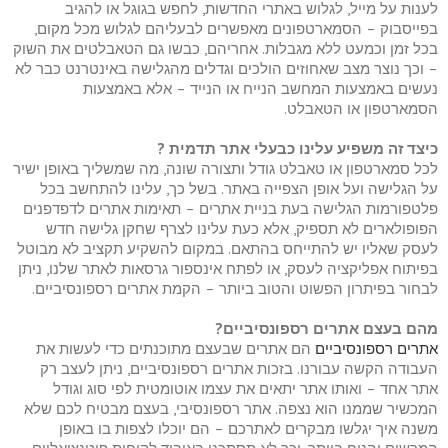
לענות על מייל, לגלוש באתרי החדשות, לחפש בגוגל או להגיב
בפייסבוק – הסמארטפונים מאפשרים לבעליהם לגלוש מכל מקום,
בכל זמן וכמעט ללא מגבלות. אחריהם, כבשו גם הטאבלטים את השוק
– וכך נוצר מצב שאחוזים הולכים וגדלים מהגלישה באינטרנט כבר לא
נעשים באמצעות המחשב הנייח או הנייד – אלא באמצעות
הסמארטפון או הטאבלט.
כיצד זה משפיע עלינו כבעלי אתר תדמית ?
לכל סמארטפון או טאבלט גודל ותצורה שונה, מה שמשליך באופן ישיר
על הגלישה ועל אופן הצפייה באתר. בשל כך, עלינו להתחשב בכל
פלטפורמות הגלישה בעת בניית אתרים – תאימות אתרים לדפדפנים
הפופולארים לא תספיק, אלא כעת עלינו לצרף שחקן גלישה חדש
לעסק שאליו יש להתייחס בהתאם. במקום להשקיע תקציב לא מבוטל
בפיתוח אפליקציה לעסק, או לפתח אינספור גרסאות לאתר שלנו, ניתן
לבחור בפיתרון הפשוט והטוב ביותר – הקמת אתרים רספונסיביים.
מהם בעצם אתרים רספונסיביים?
אתרים רספונסיביים
הם אתרים שבעצם מתוכנתים כדי לעשות את
העבודה הקשה עבורנו. בזכות אתרים רספונסיביים, ניתן לעצב רק
אתר אחד – ואותו אתר יתאים את עצמו אוטומטית לפי סוג וגודל
המכשיר שממנו הוא נצפה. אתר רספונסיבי, בעצם מבטיח לכם שלא
משנה איך יגלשו מבקרים לאתרכם – הם יוכלו לצפות בו באופן