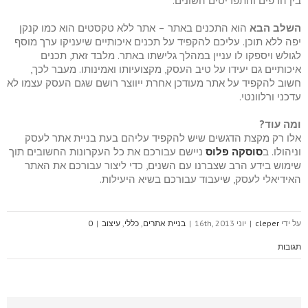
בין הדפים והתפריטים השונים.
השלב הבא
הוא התכנים באתר – אתר ללא טקסטים הוא כמו קנקן
יפה ללא תוכן. עליכם להקפיד על תכנים איכותיים שיעניקו ערך מוסף
לגולש ויספקו לו עניין במהלך גלישתו באתר. מלבד זאת, תכנים
איכותיים גם יעידו על טיב העסק, מקצועיותו ואמינותו. מעבר לכך,
חשוב להקפיד על אתר מעודכן אחרת ייווצר רושם שגם העסק עצמו לא
עדכני ורלוונטי.
ומה עוד?
אלו רק מקצת הדגשים שיש להקפיד עליהם בעת בניית אתר לעסק
וניהולו. ב
סוסקה פלוס
ניישם עבורכם את כל העקרונות החשובים תוך
שימוש בידע הרב שצברנו עם השנים, כדי ליצור עבורכם את האתר
האידיאלי לעסק, שיעבוד עבורכם בשיא היעילות.
על ידי
cleper
|
יוני 16th, 2013
|
בניית אתרים
,
כללי
,
עיצוב
|
0
תגובות