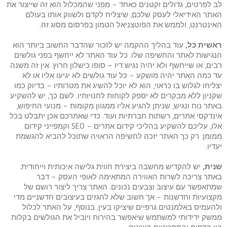
לב לפרטים, גדולים וקטנים כאחד – מפני שהמכלול הוא זה שייצור את
האתר האידיאלי לעסק שלכם, שיצליח לקדם ולשווק אותו בעולם
האינטרנט, ולממש את הפוטצניאל הטמון בפרסום מסוג זה.
ראשית כל,
עוד בהליך ההקמה יש לזכור שהדבר החשוב ביותר הוא
הנגישות לאתר והחשיפה שלו. כל עוד האתר לא ייחשף בפני גולשים
רבים, או שייחשף ולא יהיה נגיש דיו – סופו כישלון חרוץ. אין זה משנה
עד כמה האתר יהיה מושקע – כל עוד גולשים לא יגיעו אליו או לא
יצליחו לגלוש בו כראוי, הוא לא יוכל להשיג את מטרותיו – בדיוק כמו
שקניון ללא מבקרים לא יספק לקוחות לחנויותיו. לשם כך, יש להשקיע
באתר נוח ונגיש, שניתן להגיע אליו ממגוון מקומות – מנועי החיפוש,
אינדקסי אתרים, רשתות חברתיות ועוד. כדי שאתרכם אכן יתבלט בכל
אלו, עליכם להשקיע בהליכי קידום אתרים – SEO וקמפייני קידום
ממומן. רק כך האתר יזכה לחשיפה הראויה שתוכל להביא להגשמת
יעדיו.
שנית,
יש להקדיש מחשבה ביצירת חווית גלישה איכותית וייחודית.
באתר צריכה לשרות האווירה המתאימה לאופי העסק – דבר
שמתאפשר עם עיצוב וצבעים נכונים. האתר צריך ליצור רושם של
מקצועיות וחדשנות – אך חשוב שלא להגזים בעיצובים חדשניים מדי
ולהעמיס באלמנטים גרפיים שיציקו בעין. בנוסף, על האתר לכלול
ממשק ידידותי למשתמש שיאפשר בהירות ויוביל את הגולשים בקלות