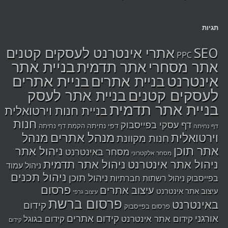
תגיות
SEO
אתרי אינטרנט לעסקים קטנים
PPC
בניית אתר
אתר מסחרי
אתר תדמית
אינטרנט
בניית אתרים
בניית אתרים
לעסקים קטנים
בניית אתר לעסק
בניית אתר תדמית
בניית חנות וירטואלית
חנות
דף עסקי בפייסבוק
דפי נחיתה
הקמת דף נחיתה
דף נחיתה
מנהל אתרים
מנהל
וירטואלית
חנות מקוונת
אתר תוכן
ניהול אתר
מסחר באינטרנט
מסחר אלקטרוני
ניהול אתר אינטרנט
ניהול אתר תדמית
ניהול עמוד
ניהול תכנים
ניהול תוכן
בפייסבוק
ניהול רשתות חברתיות
פרסום
עיצוב אתרים
עיצוב אתר אינטרנט
עיצוב גרפי
פרסום ברשת
באינטרנט
קידום
פרסום בפייסבוק
אורגני
קידום אתרים
קידום אתר אינטרנט
קידום בגוגל
קידום