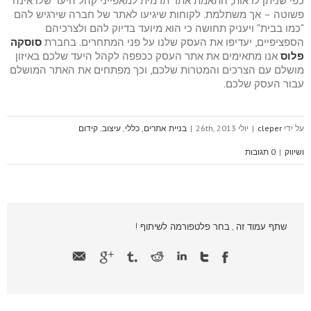
כפי שניתן לראות, התאמת אתר תדמית למאפייני קהל היעד שלו אינה
פשוטה – אך משתלמת. לקוחות שיגיעו לאתר של חברה שירגיש להם
"כמו בבית" ויעניק תחושה כי הוא מיועד בדיוק להם ולצרכיהם
הספציפיים, יעדיפו את העסק שלנו על פני המתחרים. בחברת
סוסקה
פלוס
אנו מתאימים את אתר העסק ככפפה לקהל היעד שלכם באיזון
מושלם עם הצרכים והמטרות שלכם, וכך מפתחים את האתר המושלם
עבור העסק שלכם.
על ידי
cleper
|
יולי 26th, 2013
|
בניית אתרים
,
כללי
,
עיצוב
,
קידום
ושיווק
|
0 תגובות
שתף עמוד זה , בחר פלטפורמה לשיתוף !