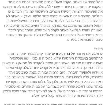
קהל היעד של האתר. הקהל שאליו אנחנו מתעדים לפנות הוא אחד
הפקטורים החשובים ביותר – שהרי ללא גולשים שייכנסו לאתר ויבצעו
את הפעולות הרצויות (רכישת מוצרים, הירשמות למועדון חברים או
ניוזלטר, מסירת פרטים אישיים, יצירת קשר טלפוני ועוד) – האתר לא
יהיה שווה דבר. כדי שנצליח לאתר את הלקוחות הפוטנציאליים מבין
הקהל העצום שמשתמש באינטרנט, עלינו להתאים באופן המיטבי את
האווירה וחווית הגלישה באתר לקהל היעד שלנו. האתר צריך לדבר
בדיוק בשפתם של הלקוחות הפוטנציאליים שלנו, למשוך את תשומת
ליבם ולשבות את עיניהם.
כיצד?
לדוגמא, אם מדובר על
בניית אתרים
עבור קהל מבוגר יחסית, חשוב
להתחשב במגבלות היחסיות של אוכלוסיה זו. מכיוון שזו אוכלוסיה
שאינה מיודדת מדי עם האינטרנט, חשוב להקפיד על ממשק נוח ופשוט
ביותר. כמו כן, כדאי להעדיף כתב גדול וקריא יותר, לשלב קבצי סאונד
או וידאו ולאפשר הגברת ווליום לרמות גבוהות. מנגד, כשבונים אתר
לצעירים, עליו להיות דינמי, מפתיע ומרגש ככל האפשר. הצעירים כבר
ראו הכל בכל הנוגע לאינטרנט, ולכן עלינו להראות חדשנות ומקוריות
באתר שלנו. דוגמא אחרת היא כשמדובר על בניית אתרים לאוכלוסייה
הדתית והחרדית – במקרים אלו, חשוב להעדיף אתר שומר שבת ולציין
זאת, בשל חשיבות עובדה זו עבור קהל היעד שלנו.