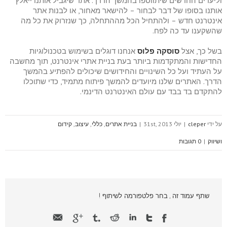
וליעדים החדשים שיתווספו בהמשך הדרך. אתר שיגביל אותנו ייאלץ
אותנו בסופו של דבר לבחור – להישאר מאחור, או לבנות אתר
אינטרנט חדש – ולהתחיל הכל מההתחלה, כך שנזרוק את כל מה
שהשקענו עד כה לפח.
בשל כך, אצל
סוסקה פלוס
אנחנו דוגלים בשימוש בטכנולוגיות
החדישות והמתקדמות ביותר בעת בניית אתרי אינטרנט, תוך מחשבה
על העתיד ועל כל השינויים והחידושים שיכולים להפתיע בהמשך
הדרך. האתרים שלנו מיועדים להמשך פיתוח מתמיד, כדי שתוכלו
להתקדם בד בבד עם עולם האינטרנט הדינמי.
על ידי
cleper
|
יולי 31st, 2013
|
בניית אתרים
,
כללי
,
עיצוב
,
קידום
ושיווק
|
0 תגובות
שתף עמוד זה , בחר פלטפורמה לשיתוף !