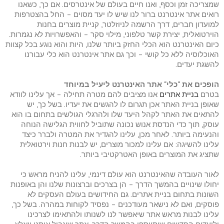
שמצריכה זמן וכסף, ואנו חיים בעולם של אינטרסים. אם כך, כשאנו
רואים אתר אינטרנט ברור לנו שיש לו יעד מסוים – החל בהצטרפות
למועדון חברים, דרך הרשמה לניוזלטר, קניית מוצרים בחנות
הוירטואלית, יצירת קשר טלפוני, מילוי סקר – והאפשרויות לא נגמרות.
כיום האינטרנט הוא הכלי החזק ביותר שלנו, היות והוא נוגע בכל קצוות
האוכלוסיה ללא כל קושי – וכך גם אתר אינטרנט הוא כלי עבורנו
להשגת יעדים.
הופכים את "כלי" אתר האינטרנט ליעיל במיוחד
בטרם
בניית אתרים
אנו מציבים להם מטרה תחילה – אך עלינו לוודא
שאופן בניית האתר אכן תגרום לו להגשים את יעדיו. בשל כך, יש
להתאים את האתר לקהל היעד שלו ולהרגלי הגולשים בתחום בו הוא
עוסק, תוך כדי הנדסת אנוש נכונה שתוביל לחווית הגלישה הנוחה
והנעימה ביותר. לאחר מכן, עלינו להגדיר את המטרה ולברר כיצד
עלינו להשיגה: אם עלינו למכור מוצרים, יש לבנות חנות וירטואלית
שתציג את המוצרים באופן האטרקטיבי ביותר.
לאור העובדה שהאינטרנט הוא עולם דינמי, עלינו להניח מראש כי
יחולו שינויים בהמשך הדרך – הן בצרכים וברצונות שלנו והן באופנות
השונות בתחום בניית אתרים. גם החידושים בעולם העסקים לא
פוסקים, ואם לא נישאר מעודכנים – נפסיד לקוחות במהרה. בשל כך,
עלינו לבנות מראש אתר שיאפשר לנו לשנותו ולהתאימו לצרכינו