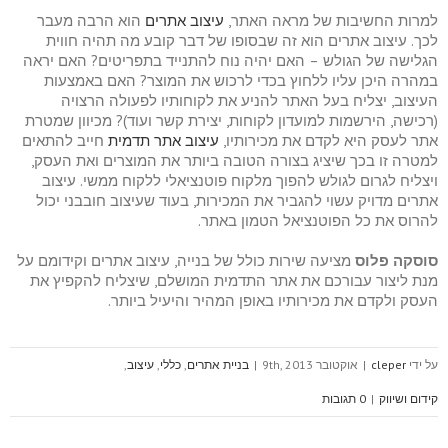
למרות החשיבות של מראה האתר,
עיצוב אתרים
הוא הרבה מעבר
לכך. עיצוב אתרים הוא זה שבסופו של דבר קובע מה תהיה חווית
הגלישה של הגולש – האם יהיה נוח להתנייד בתפריטים? האם יראה
במהרה היכן עליו ללחוץ בכדי לרכוש את המוצר? האם באמצעות
העיצוב, יצליח בעל האתר להניע את לקוחותיו לפעולה הרצויה
(רכישה, הירשמות למועדון לקוחות, יצירת קשר ועוד)? מכיוון שמטרת
אתר לעסק היא לקדם את מכירותיו,
עיצוב אתר תדמית
חייב להתאים
למטרה זו בכך שיציג בצורה הטובה ביותר את המוצרים ואת העסק,
ויצליח לגרום לגולש להפוך מלקוח פוטנציאלי ללקוח ממשי. עיצוב
אתרים מדויק עשוי להגביר את המכירות, בעוד שעיצוב חובבני יכול
להרוס את כל הפוטנציאל הטמון באתר.
סוסקה פלוס
מציעה שירות כולל של בנייה, עיצוב אתרים וקידומם על
מנת ליצור עבורכם את אתר התדמית המושלם, שיצליח להקפיץ את
העסק ולקדם את מכירותיו באופן המהיר והיעיל ביותר.
על ידי
cleper
|
אוקטובר 9th, 2013
|
בניית אתרים
,
כללי
,
עיצוב
,
קידום ושיווק
|
0 תגובות