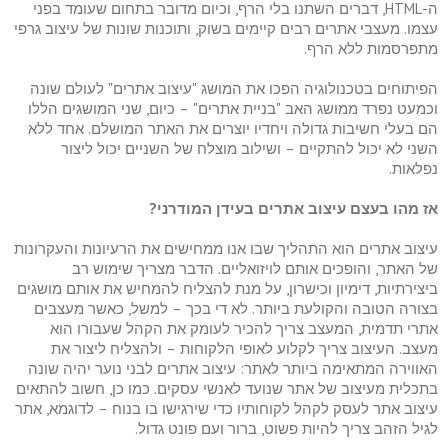
ה-HTML, דברים השתנו בלי הרף, וכיום מדובר בתחום שעומד בפני
עצמו. מעצבי אתרים רבים קיימים בשוק, ותוכנות שונות של עיצוב גרפי
מתפרסמות ללא הרף.
הפיתוחים בטכנולוגיה הפכו את המושג "עיצוב אתרים" לעולם שונה
וכמעט נפרד ממושג האב "בניית אתרים" – כיום, שני המושגים הללו
הם בעלי חשיבות גדולה ויחדיו יוצרים את האתר המושלם. אחד ללא
השני לא יכול להתקיים – ושילוב מוצלח של השניים יכול ליצור
נפלאות.
אז מהו בעצם עיצוב אתרים בעידן המודרני?
עיצוב אתרים הוא התהליך שבו אנו ממחישים את הרעיונות והעקרונות
של האתר, והופכים אותם לויזואליים. הדבר מצריך שימוש רב
ביצירתיות, דימיון וכישרון, על מנת להצליח להמחיש את אותם מושגים
בצורה הטובה והקולעת ביותר. לא די בכך – למשל, כאשר מעצבים
אתרי תדמית, המעצב צריך להכיר לעומק את הקהל שעבורו הוא
מעצב. העיצוב צריך לקלוע לאופי הלקוחות – ולהצליח ליצור את
האווירה המתאימה ביותר לאתר: עיצוב אתרים לבני נוער יהיה שונה
בתכלית מעיצוב של אתר שנועד לאנשי עסקים. כמו כן, חשוב להתאים
עיצוב אתר לעסק לקהל לקוחותיו כדי שירגישו בו בנוח – לדוגמא, אתר
לגיל הזהב צריך להיות פשוט, ברור ועם פונט גדול.