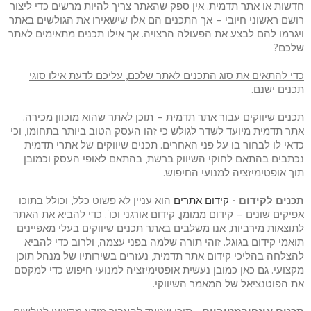
חדשות או אתר תדמית. אין ספק שהאתר צריך להיות מרשים כדי ליצור
רושם ראשוני חיובי – אך התכנים הם אלו שישאירו את הגולשים באתר
ויגרמו להם לבצע את הפעולה הרצויה. אך אילו תכנים מתאימים לאתר
שלכם?
כדי להתאים את סוג התכנים לאתר שלכם, עליכם לדעת אילו סוגי
תכנים ישנם.
תכנים שיווקים עבור אתר תדמית – תוכן לאתר שהוא מוכוון מכירה.
אתר תדמית מיועד לשדר לגולש כי זהו העסק הטוב ביותר בתחומו, וכי
כדאי לו לבחור בו על פני האחרים. תכנים שיווקים של אתרי תדמית
נכתבים בהתאם לחוקי השיווק ברשת, בהתאם לאופי העסק וכמובן
תוך אופטימיזציה למנועי החיפוש.
תכנים לקידום -
קידום אתרים
הוא עניין לא פשוט כלל, וכולל בתוכו
אפיקים שונים – קידום ממומן, קידום אורגני וכו'. כדי להביא את האתר
לתוצאות מירביות, אנו משלבים באתר תכנים שיווקים בעלי מאפיינים
תואמי קידום בגוגל. זוהי תורה שלמה בפני עצמה, ולרוב כדי להביא
להצלחה בהליכי קידום אתר תדמית, נעזרים בשירותיו של מנהל תוכן
מקצועי. גם כאן כמובן נעשית אופטימיזציה למנועי חיפוש כדי למקסם
את הפוטנציאל של המאמר השיווקי.