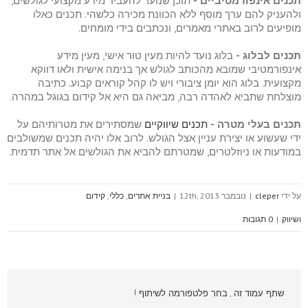
תכנים אינפורמטיביים -
תוכן שנועד להעביר מידע מקצועי לגולשים,
ולהעניק להם ערך מוסף ללא הכוונת מכירה כלשהי. תכנים כאלו
מופיעים לרוב באתרי מאמרים, ונכתבים בידי מומחים.
תכנים לבלוג -
בלוג נועד להיות מעין טור אישי, מעין מידע
אינפורמטיבי שמובא מהכותב לגולש אך בנימה אישית ולאו דווקא
מקצועית. בלוג הוא יומן ציבורי ויש לו קהל קוראים קבוע. כתיבה
מוצלחת שתביא לאהדה רבה, מביאה גם היא אל קידום בגוגל במהרה.
תכנים בעלי מטרה -
תכנים שיווקיים
שמסתירים את מטרותיהם על
ידי שעשוע או יצירת עניין אצל הגולש. לרוב אלו יהיה תכנים שמשולבים
במודעות או ניוזלטרים, שמטרתם להביא את הגולשים אל אתר תדמית.
על ידי
cleper
|
נובמבר 12th, 2013
|
בניית אתרים
,
כללי
,
קידום
ושיווק
|
0 תגובות
שתף עמוד זה , בחר פלטפורמה לשיתוף !